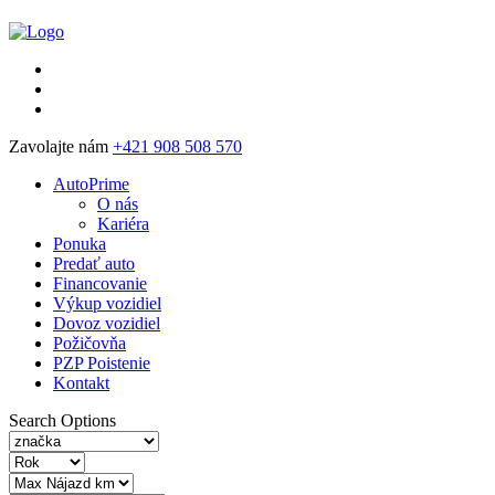
Zavolajte nám
+421 908 508 570
AutoPrime
O nás
Kariéra
Ponuka
Predať auto
Financovanie
Výkup vozidiel
Dovoz vozidiel
Požičovňa
PZP Poistenie
Kontakt
Search Options