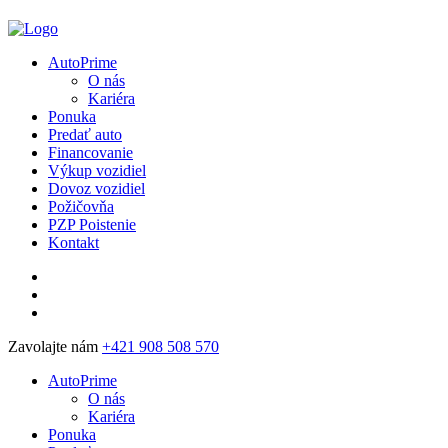
AutoPrime
O nás
Kariéra
Ponuka
Predať auto
Financovanie
Výkup vozidiel
Dovoz vozidiel
Požičovňa
PZP Poistenie
Kontakt
Zavolajte nám
+421 908 508 570
AutoPrime
O nás
Kariéra
Ponuka