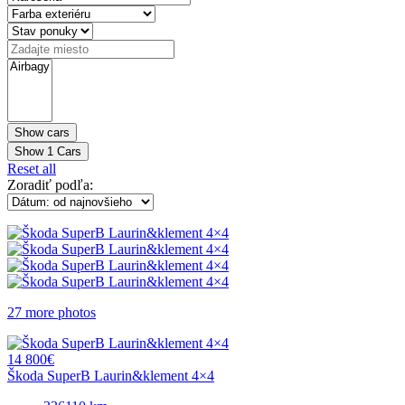
Show
1
Cars
Reset all
Zoradiť podľa:
27 more photos
14 800€
Škoda SuperB Laurin&klement 4×4