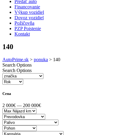
Predať auto
Financovanie
Výkup vozidiel
Dovoz vozidiel
Požičovňa
PZP Poistenie
Kontakt
140
AutoPrime.sk
>
ponuka
>
140
Search Options
Search Options
Cena
2 000€ — 200 000€