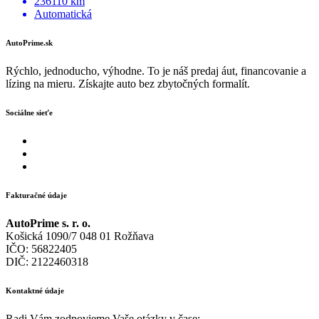
236110 km
Automatická
AutoPrime.sk
Rýchlo, jednoducho, výhodne. To je náš predaj áut, financovanie a
lízing na mieru. Získajte auto bez zbytočných formalít.
Sociálne sieťe
Fakturačné údaje
AutoPrime s. r. o.
Košická 1090/7 048 01 Rožňava
IČO: 56822405
DIČ: 2122460318
Kontaktné údaje
Radi Vám zodpovieme Vaše otázky v čase: