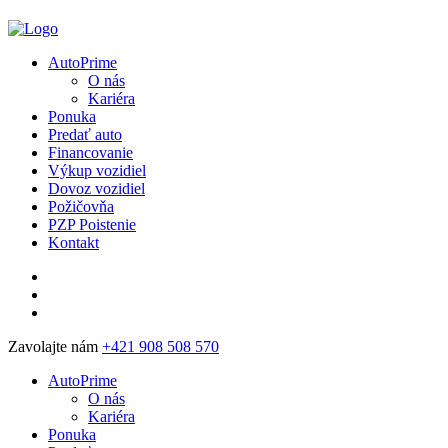
AutoPrime
O nás
Kariéra
Ponuka
Predať auto
Financovanie
Výkup vozidiel
Dovoz vozidiel
Požičovňa
PZP Poistenie
Kontakt
Zavolajte nám
+421 908 508 570
AutoPrime
O nás
Kariéra
Ponuka