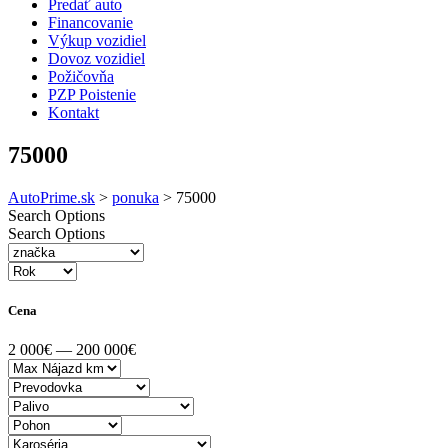
Predať auto
Financovanie
Výkup vozidiel
Dovoz vozidiel
Požičovňa
PZP Poistenie
Kontakt
75000
AutoPrime.sk
>
ponuka
>
75000
Search Options
Search Options
Cena
2 000€ — 200 000€