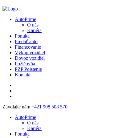
AutoPrime
O nás
Kariéra
Ponuka
Predať auto
Financovanie
Výkup vozidiel
Dovoz vozidiel
Požičovňa
PZP Poistenie
Kontakt
Zavolajte nám
+421 908 508 570
AutoPrime
O nás
Kariéra
Ponuka