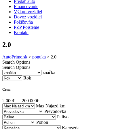
Predať auto
Financovanie
Výkup vozidiel
Dovoz vozidiel
Požičovňa
PZP Poistenie
Kontakt
2.0
AutoPrime.sk
>
ponuka
>
2.0
Search Options
Search Options
značka
Rok
Cena
2 000€ — 200 000€
Max Nájazd km
Prevodovka
Palivo
Pohon
Karoséria