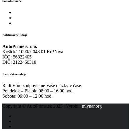
Sociálne sieťe
Fakturačné údaje
AutoPrime s. r. o.
Košická 1090/7 048 01 Rožňava
IČO: 56822405
DIČ: 2122460318
Kontaktné údaje
Radi Vám zodpovieme Vaše otázky v čase:
Pondelok – Piatok: 08:00 – 16:00 hod.
Sobota: 09:00 – 12:00 hod.
Copyright © AutoPrime.sk 2025 | Vyrobil:
mlynar.org